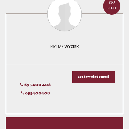
398
OFERT
MICHAŁ
WYCISK
zostaw wiadomość
695 400 408
695400408