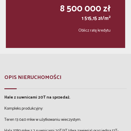
8 500 000 zł
2
1 515,15 zł/m
Oblicz ratę kredytu
OPIS NIERUCHOMOŚCI
Hale z suwnicami 20T na sprzedaż.
Kompleks produkcyjny:
Teren 13 040 mkw w użytkowaniu wieczystym.
Hala 3780 mkw z 2 suwnicami 20T/5T (dwa zawiesia) oraz jedną 12T-