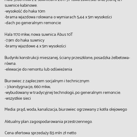
suwnice kabinowe.
-wysokość do haka 10m
-brama wjazdowa rolowana o wymiarach 5,44 x 5m wysokości
-dach po generalnym remoncie
Hala 1170 mkw, nowa suwnica Abus 10T
-7,9m do haka suwnicy
-bramy wjazdowe 4 x 5m wysokości
Budynki konstrukcji mieszanej, ściany przeszklone, posadzka żelbetowa-
równa.
-elewacje do remontu lub odświeżenia
Biurowiec z zapleczem socjalnym i technicznym
- 3 kondygnacje, 660 mkw,
-wybudowany w tradycyjnej technologii, po generalnym remoncie.
-wszystkie sieci
Media: prąd, woda, kanalizacja, biurowiec ogrzewany z kotła olejowego
Aktualny plan zagospodarowania przestrzennego.
Cena ofertowa sprzedaży 8,5 mln zł netto