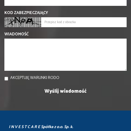
KOD ZABEZPIECZAJĄCY
WIADOMOŚĆ
AKCEPTUJĘ WARUNKI RODO
I N V E S T C A R E Spółka z o.o. Sp. k.