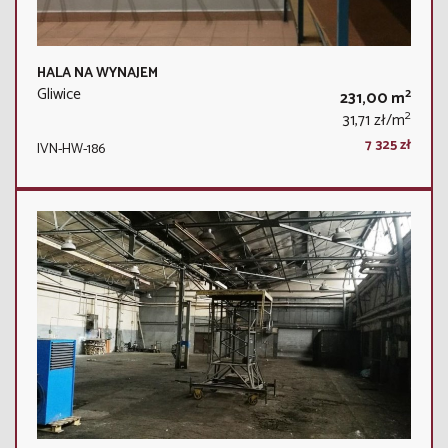
HALA NA WYNAJEM
Gliwice
2
231,00 m
2
31,71 zł/m
7 325 zł
IVN-HW-186