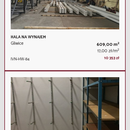
HALA NA WYNAJEM
Gliwice
2
609,00 m
2
17,00 zł/m
10 353 zł
IVN-HW-84