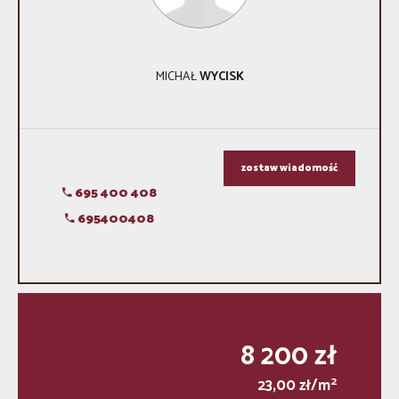
MICHAŁ
WYCISK
zostaw wiadomość
695 400 408
695400408
8 200 zł
2
23,00 zł/m