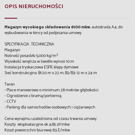
OPIS NIERUCHOMOŚCI
Magazyn wysokiego składowania 6100 mkw
, autostrada A4, do
wybudowania w 6mcy od podpisania umowy.
SPECYFIKACJA TECHNICZNA
Magazyn
Nośność posadzki 5,000 kg/m²
Wysokość wnętrza w świetle wynosi 10 m
Instalacja tryskaczowa ESFR, klapy dymowe
Sieć konstrukcyjna: B1:20 m x 22 m; B2/B3: 12 m x 24 m
Teren
• Place manewrowe o minimum 28 metrów głębokości
• Ogrodzenie z bramą/portiernią
• CCTV
• Parking dla samochodów osobowych i ciężarowych
Cena wynajmu uzależniona od czasu trwania umowy.
Koszty eksploatacyjne ok 4,85 zł/mkw
Koszt powierzchni biurowej 8,5 E/mkw