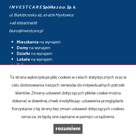
I N V E S T C A R E Spółka z o.o. Sp. k.
ul. Białobrzeska 45, 41-409 Mysłowice
+48 695400408
biuro@investcare.pl
Mieszkania
na wynajem
Domy
na wynajem
Działki
na wynajem
Lokale
na wynajem
Hale
na wynajem
Obiekty
na wynajem
Ta strona wykorzystuje pliki cookies w celach statystycznych oraz w
Mieszkania
na sprzedaż
celu dostosowania naszych serwisów do indywidualnych potrzeb
Domy
na sprzedaż
Działki
na sprzedaż
klientów. Zmiany ustawień dotyczących plików cookie można
Lokale
na sprzedaż
dokonać w dowolnej chwili modyfikując ustawienia przeglądarki.
Hale
na sprzedaż
Korzystanie z tej strony bez zmian ustawień dotyczących cookies
Obiekty
na sprzedaż
oznacza, że będą one zapisane w pamięci urządzenia.
rozumiem
Investcare
2026
Program dla biur nieruchomości
Galactica Virgo