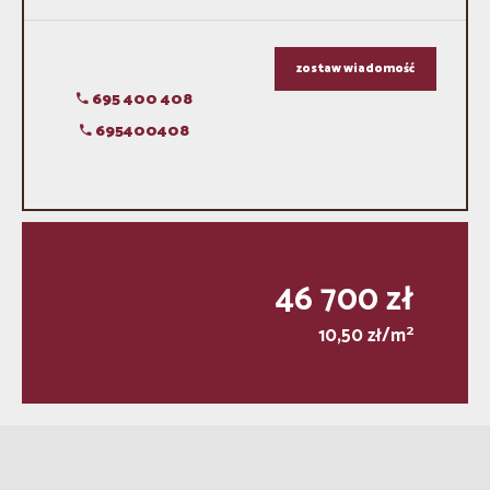
zostaw wiadomość
695 400 408
695400408
46 700 zł
2
10,50 zł/m