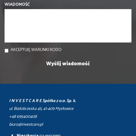
WIADOMOŚĆ
AKCEPTUJĘ WARUNKI RODO
I N V E S T C A R E Spółka z o.o. Sp. k.
ul. Białobrzeska 45, 41-409 Mysłowice
+48 695400408
biuro@investcare.pl
Mieszkania
na wynajem