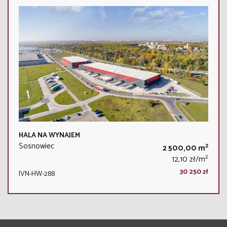
HALA NA WYNAJEM
Sosnowiec
2
2 500,00 m
2
12,10 zł/m
30 250 zł
IVN-HW-288