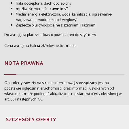
hala docieplona, dach docieplony
możliwość montażu
suwnic 5T
Media: energia elektryczna, woda, kanalizacja, ogrzewanie-
nagrzewnice wodne (kocioł węglowy)
Zaplecze biurowo-socjalne z szatniami i łaźniami
Do wynajęcia plac składowy o powierzchni do 5 tyś mkw.
Cena wynajmu hali 14 zł/mkw netto +media
NOTA PRAWNA
Opis oferty zawarty na stronie internetowej sporządzany jest na
podstawie oględzin nieruchomości oraz informacji uzyskanych od
właściciela, może podlegać aktualizacji i nie stanowi oferty określonej w
art. 66 i następnych K.C.
SZCZEGÓŁY OFERTY