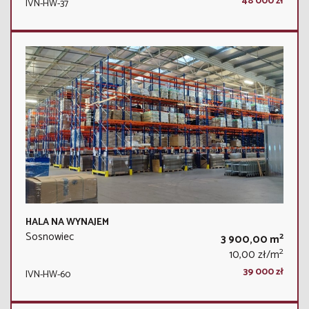
48 000 zł
IVN-HW-37
HALA NA WYNAJEM
Sosnowiec
2
3 900,00 m
2
10,00 zł/m
39 000 zł
IVN-HW-60