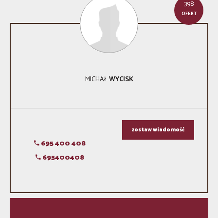
398
OFERT
MICHAŁ
WYCISK
zostaw wiadomość
695 400 408
695400408