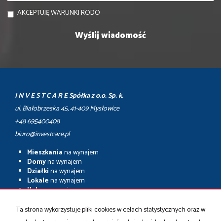
AKCEPTUJĘ WARUNKI RODO
I N V E S T C A R E Spółka z o.o. Sp. k.
ul. Białobrzeska 45, 41-409 Mysłowice
+48 695400408
biuro@investcare.pl
Mieszkania
na wynajem
Domy
na wynajem
Działki
na wynajem
Lokale
na wynajem
Hale
na wynajem
Obiekty
na wynajem
Ta strona wykorzystuje pliki cookies w celach statystycznych oraz w
Mieszkania
na sprzedaż