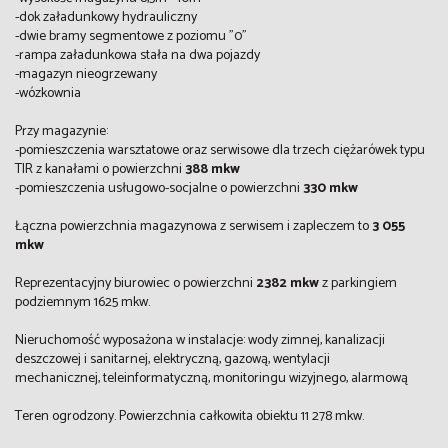
-dok załadunkowy hydrauliczny
-dwie bramy segmentowe z poziomu "0"
-rampa załadunkowa stała na dwa pojazdy
-magazyn nieogrzewany
-wózkownia
Przy magazynie:
-pomieszczenia warsztatowe oraz serwisowe dla trzech ciężarówek typu
TIR z kanałami o powierzchni
388 mkw
-pomieszczenia usługowo-socjalne o powierzchni
330 mkw
Łączna powierzchnia magazynowa z serwisem i zapleczem to
3 055
mkw
Reprezentacyjny biurowiec o powierzchni
2382 mkw
z parkingiem
podziemnym 1625 mkw.
Nieruchomość wyposażona w instalacje:
wody zimnej,
kanalizacji
deszczowej i sanitarnej,
elektryczną,
gazową,
wentylacji
mechanicznej,
teleinformatyczną,
monitoringu wizyjnego,
alarmową
Teren ogrodzony. Powierzchnia całkowita obiektu 11 278 mkw.