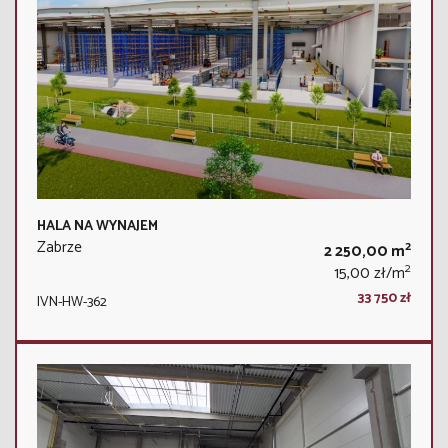
HALA NA WYNAJEM
Zabrze
2
2 250,00 m
2
15,00 zł/m
33 750 zł
IVN-HW-362