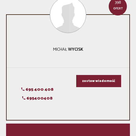
398
OFERT
MICHAŁ
WYCISK
zostaw wiadomość
695 400 408
695400408