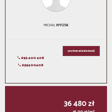
MICHAŁ
WYCISK
zostaw wiadomość
695 400 408
695400408
36 480 zł
2