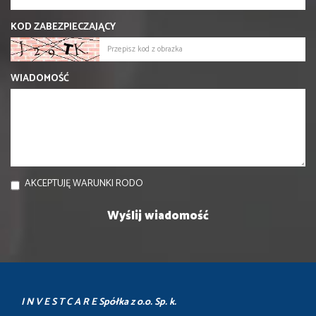
KOD ZABEZPIECZAJĄCY
WIADOMOŚĆ
AKCEPTUJĘ WARUNKI RODO
I N V E S T C A R E Spółka z o.o. Sp. k.