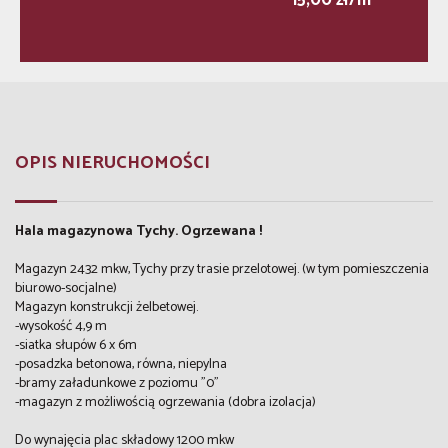
15,00 zł/m
OPIS NIERUCHOMOŚCI
Hala magazynowa Tychy. Ogrzewana !
Magazyn 2432 mkw, Tychy przy trasie przelotowej. (w tym pomieszczenia
biurowo-socjalne)
Magazyn konstrukcji żelbetowej.
-wysokość 4,9 m
-siatka słupów 6 x 6m
-posadzka betonowa, równa, niepylna
-bramy załadunkowe z poziomu "0"
-magazyn z możliwością ogrzewania (dobra izolacja)
Do wynajęcia plac składowy 1200 mkw