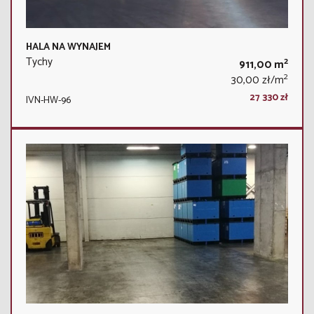
HALA NA WYNAJEM
Tychy
2
911,00 m
2
30,00 zł/m
27 330 zł
IVN-HW-96