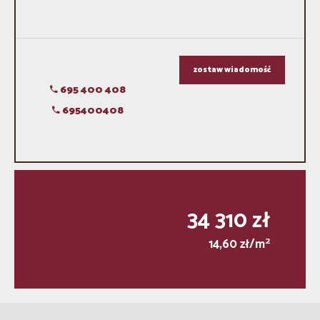
zostaw wiadomość
695 400 408
695400408
34 310 zł
2
14,60 zł/m