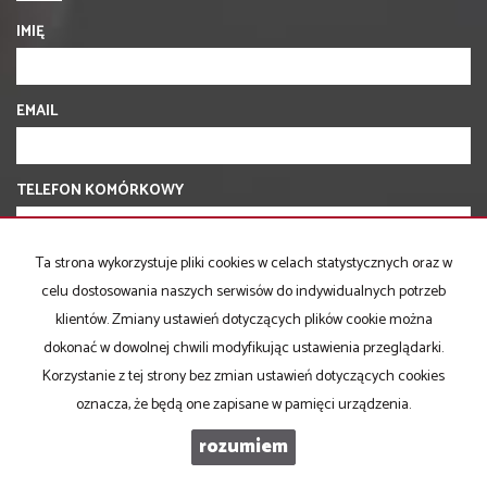
IMIĘ
EMAIL
TELEFON KOMÓRKOWY
Ta strona wykorzystuje pliki cookies w celach statystycznych oraz w
KOD ZABEZPIECZAJĄCY
celu dostosowania naszych serwisów do indywidualnych potrzeb
klientów. Zmiany ustawień dotyczących plików cookie można
dokonać w dowolnej chwili modyfikując ustawienia przeglądarki.
WIADOMOŚĆ
Korzystanie z tej strony bez zmian ustawień dotyczących cookies
oznacza, że będą one zapisane w pamięci urządzenia.
rozumiem