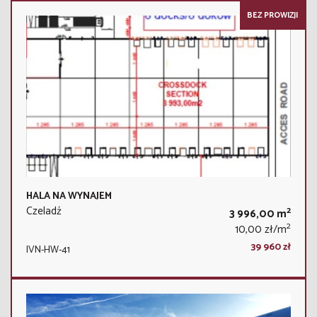
BEZ PROWIZJI
HALA NA WYNAJEM
Czeladź
2
3 996,00 m
2
10,00 zł/m
39 960 zł
IVN-HW-41