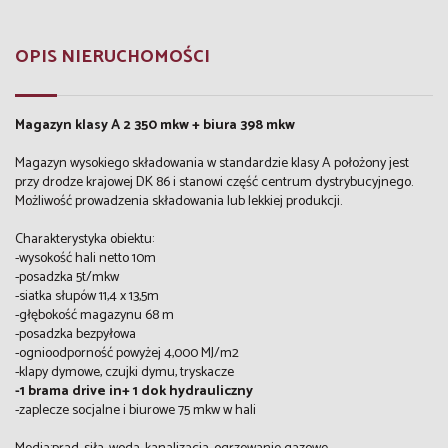
OPIS NIERUCHOMOŚCI
Magazyn klasy A 2 350 mkw + biura 398 mkw
Magazyn wysokiego składowania w standardzie klasy A położony jest
przy drodze krajowej DK 86 i stanowi część centrum dystrybucyjnego.
Możliwość prowadzenia składowania lub lekkiej produkcji.
Charakterystyka obiektu:
-wysokość hali netto 10m
-posadzka 5t/mkw
-siatka słupów 11,4 x 13,5m
-głębokość magazynu 68 m
-posadzka bezpyłowa
-ognioodporność powyżej 4,000 MJ/m2
-klapy dymowe, czujki dymu, tryskacze
-1 brama drive in+ 1 dok hydrauliczny
-zaplecze socjalne i biurowe 75 mkw w hali