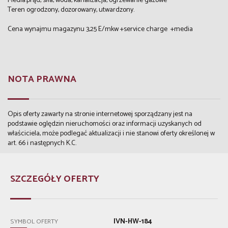
Media:prąd, siła, woda, kanalizacja, ogrzewanie gazowe
Teren ogrodzony, dozorowany, utwardzony.
Cena wynajmu magazynu 3,25 E/mkw +service charge +media
NOTA PRAWNA
Opis oferty zawarty na stronie internetowej sporządzany jest na
podstawie oględzin nieruchomości oraz informacji uzyskanych od
właściciela, może podlegać aktualizacji i nie stanowi oferty określonej w
art. 66 i następnych K.C.
SZCZEGÓŁY OFERTY
IVN-HW-184
SYMBOL OFERTY