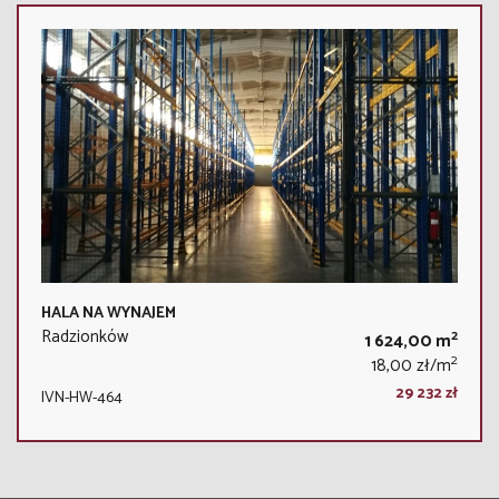
HALA NA WYNAJEM
Radzionków
2
1 624,00 m
2
18,00 zł/m
29 232 zł
IVN-HW-464