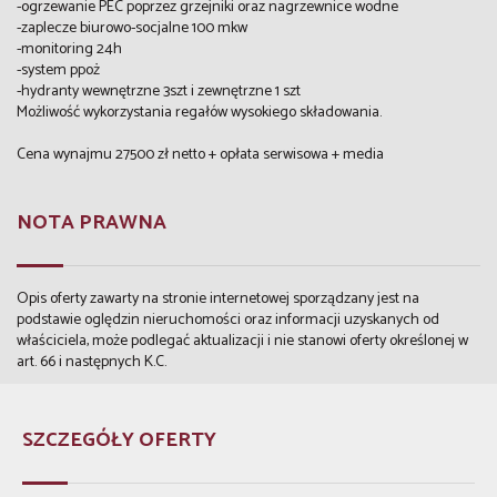
-ogrzewanie PEC poprzez grzejniki oraz nagrzewnice wodne
-zaplecze biurowo-socjalne 100 mkw
-monitoring 24h
-system ppoż
-hydranty wewnętrzne 3szt i zewnętrzne 1 szt
Możliwość wykorzystania regałów wysokiego składowania.
Cena wynajmu 27500 zł netto + opłata serwisowa + media
NOTA PRAWNA
Opis oferty zawarty na stronie internetowej sporządzany jest na
podstawie oględzin nieruchomości oraz informacji uzyskanych od
właściciela, może podlegać aktualizacji i nie stanowi oferty określonej w
art. 66 i następnych K.C.
SZCZEGÓŁY OFERTY