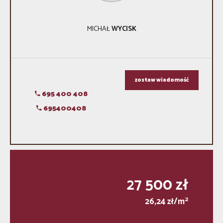
MICHAŁ
WYCISK
zostaw wiadomość
695 400 408
695400408
27 500 zł
2
26,24 zł/m