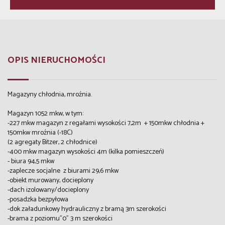
OPIS NIERUCHOMOŚCI
Magazyny chłodnia, mroźnia.
Magazyn 1052 mkw, w tym:
-227 mkw magazyn z regałami wysokości 7,2m + 150mkw chłodnia +
150mkw mroźnia (-18C)
(2 agregaty Bitzer, 2 chłodnice)
-400 mkw magazyn wysokości 4m (kilka pomieszczeń)
- biura 94,5 mkw
-zaplecze socjalne z biurami 29,6 mkw
-obiekt murowany, docieplony
-dach izolowany/docieplony
-posadzka bezpyłowa
-dok załadunkowy hydrauliczny z bramą 3m szerokości
-brama z poziomu"0" 3 m szerokości