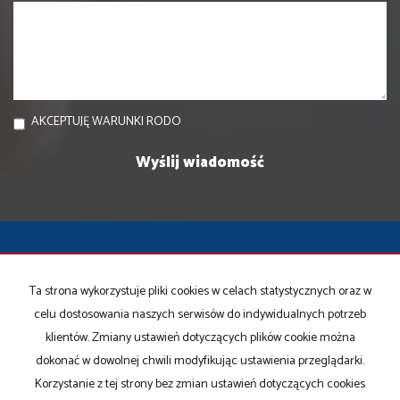
AKCEPTUJĘ WARUNKI RODO
I N V E S T C A R E Spółka z o.o. Sp. k.
Ta strona wykorzystuje pliki cookies w celach statystycznych oraz w
ul. Białobrzeska 45, 41-409 Mysłowice
celu dostosowania naszych serwisów do indywidualnych potrzeb
+48 695400408
klientów. Zmiany ustawień dotyczących plików cookie można
biuro@investcare.pl
dokonać w dowolnej chwili modyfikując ustawienia przeglądarki.
Mieszkania
na wynajem
Korzystanie z tej strony bez zmian ustawień dotyczących cookies
Domy
na wynajem