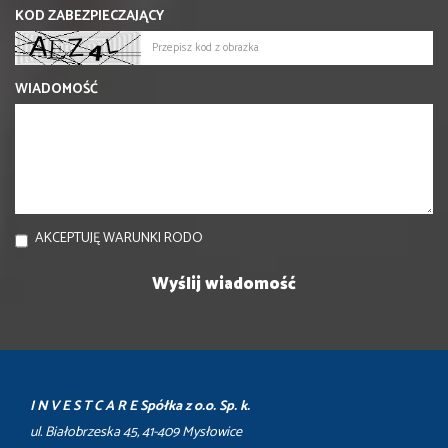
KOD ZABEZPIECZAJĄCY
WIADOMOŚĆ
AKCEPTUJĘ WARUNKI RODO
I N V E S T C A R E Spółka z o.o. Sp. k.
ul. Białobrzeska 45, 41-409 Mysłowice