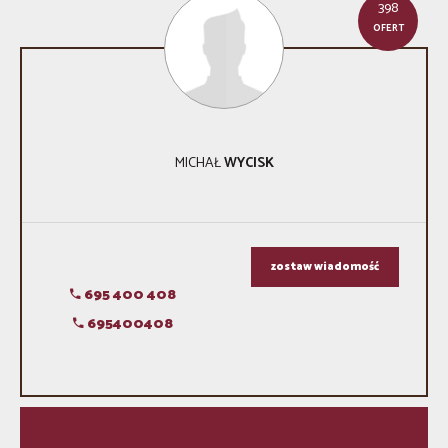
398
OFERT
MICHAŁ
WYCISK
zostaw wiadomość
695 400 408
695400408