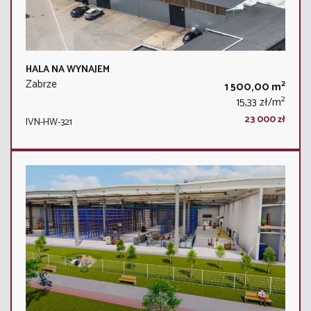
HALA NA WYNAJEM
Zabrze
2
1 500,00 m
2
15,33 zł/m
23 000 zł
IVN-HW-321