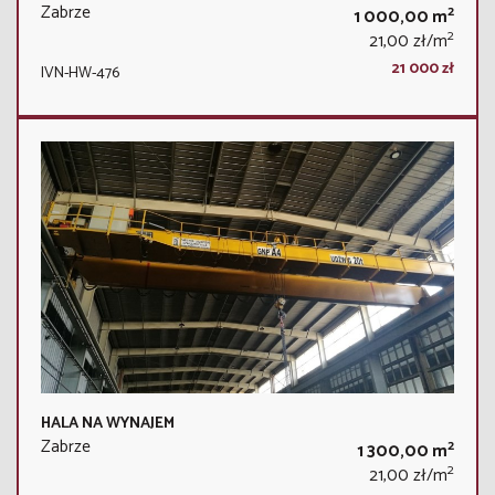
Zabrze
2
1 000,00 m
2
21,00 zł/m
21 000 zł
IVN-HW-476
HALA NA WYNAJEM
Zabrze
2
1 300,00 m
2
21,00 zł/m