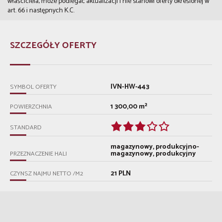
właściciela, może podlegać aktualizacji i nie stanowi oferty określonej w
art. 66 i następnych K.C.
SZCZEGÓŁY OFERTY
IVN-HW-443
SYMBOL OFERTY
1 300,00 m²
POWIERZCHNIA
STANDARD
magazynowy, produkcyjno-
magazynowy, produkcyjny
PRZEZNACZENIE HALI
21 PLN
CZYNSZ NAJMU NETTO /M2