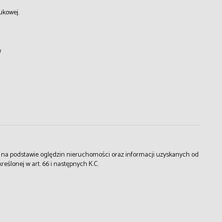
ukowej.
w
st na podstawie oględzin nieruchomości oraz informacji uzyskanych od
kreślonej w art. 66 i następnych K.C.