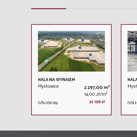
HALA NA WYNAJEM
HAL
Mysłowice
Mysł
2
2 297,00 m
2
14,00 zł/m
32 158 zł
IVN-HW-89
IVN-