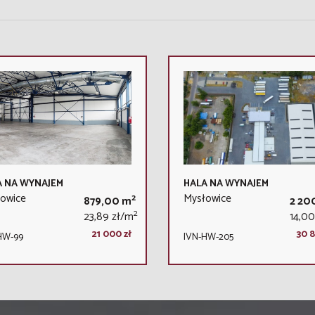
A NA WYNAJEM
HALA NA WYNAJEM
owice
Mysłowice
2
879,00 m
2 20
2
23,89 zł/m
14,00
21 000 zł
30 8
HW-99
IVN-HW-205