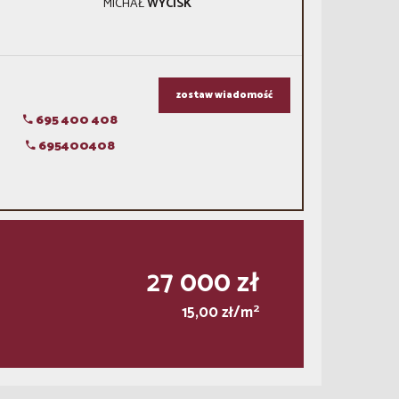
MICHAŁ
WYCISK
zostaw wiadomość
695 400 408
695400408
27 000 zł
2
15,00 zł/m