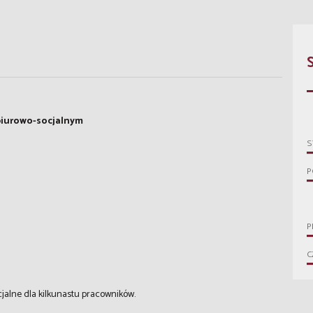
biurowo-socjalnym
S
P
P
C
alne dla kilkunastu pracowników.