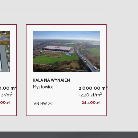
HALA NA WYNAJEM
Mysłowice
2
2
0,00 m
2 000,00 m
2
2
 zł/m
12,20 zł/m
00 zł
24 400 zł
IVN-HW-291