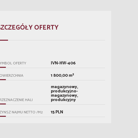
SZCZEGÓŁY OFERTY
IVN-HW-406
YMBOL OFERTY
1 800,00 m²
OWIERZCHNIA
magazynowy,
produkcyjno-
magazynowy,
produkcyjny
RZEZNACZENIE HALI
15 PLN
ZYNSZ NAJMU NETTO /M2