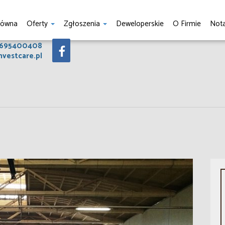
łówna
Oferty
Zgłoszenia
Deweloperskie
O Firmie
Nota
 695400408
nvestcare.pl