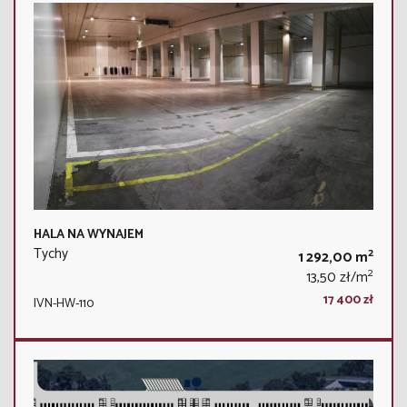
HALA NA WYNAJEM
Tychy
2
1 292,00 m
2
13,50 zł/m
17 400 zł
IVN-HW-110