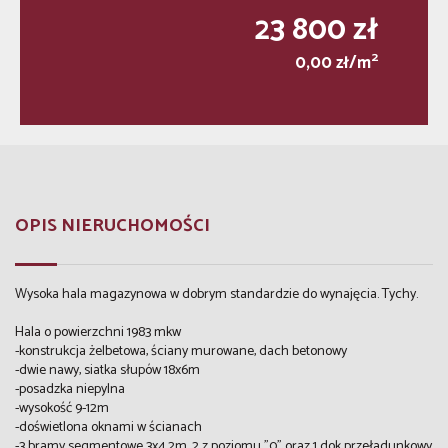
23 800 zł
2
0,00 zł/m
OPIS NIERUCHOMOŚCI
Wysoka hala magazynowa w dobrym standardzie do wynajęcia. Tychy.
Hala o powierzchni 1983 mkw
-konstrukcja żelbetowa, ściany murowane, dach betonowy
-dwie nawy, siatka słupów 18x6m
-posadzka niepylna
-wysokość 9-12m
-doświetlona oknami w ścianach
-3 bramy segmentowe 3x4,2m, 2 z poziomu "0" oraz 1 dok przeładunkowy