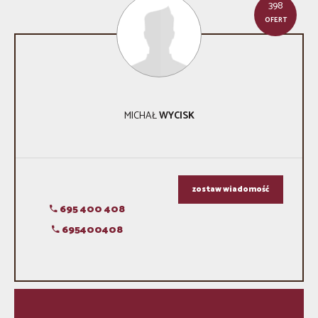
398
OFERT
MICHAŁ
WYCISK
zostaw wiadomość
695 400 408
695400408