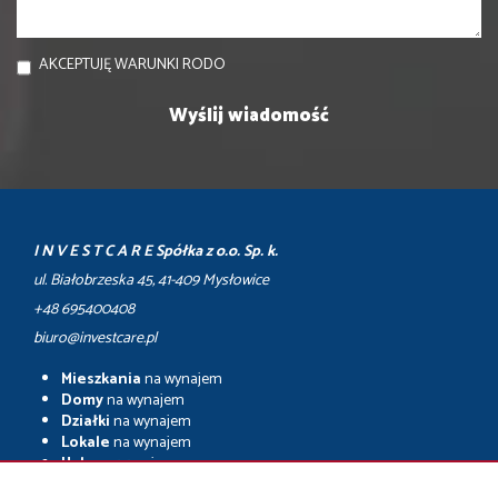
AKCEPTUJĘ WARUNKI RODO
I N V E S T C A R E Spółka z o.o. Sp. k.
ul. Białobrzeska 45, 41-409 Mysłowice
+48 695400408
biuro@investcare.pl
Mieszkania
na wynajem
Domy
na wynajem
Działki
na wynajem
Lokale
na wynajem
Hale
na wynajem
Obiekty
na wynajem