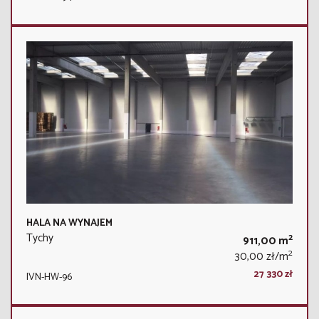
HALA NA WYNAJEM
Tychy
2
911,00 m
2
30,00 zł/m
27 330 zł
IVN-HW-96