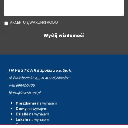
AKCEPTUJĘ WARUNKI RODO
I N V E S T C A R E Spółka z o.o. Sp. k.
ul. Białobrzeska 45, 41-409 Mysłowice
+48 695400408
biuro@investcare.pl
Mieszkania
na wynajem
Domy
na wynajem
Działki
na wynajem
Lokale
na wynajem
Hale
na wynajem