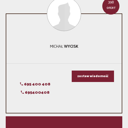
398
OFERT
MICHAŁ
WYCISK
zostaw wiadomość
695 400 408
695400408