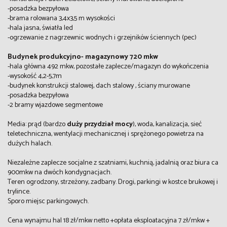
-posadzka bezpyłowa
-brama rolowana 3,4x3,5 m wysokości
-hala jasna, światła led
-ogrzewanie z nagrzewnic wodnych i grzejników ściennych (pec)
Budynek produkcyjno- magazynowy 720 mkw
-hala główna 492 mkw, pozostałe zaplecze/magazyn do wykończenia
-wysokość 4,2-5,7m
-budynek konstrukcji stalowej, dach stalowy , ściany murowane
-posadzka bezpyłowa
-2 bramy wjazdowe segmentowe
Media: prąd (bardzo
duży przydział mocy
), woda, kanalizacja, sieć
teletechniczna, wentylacji mechanicznej i sprężonego powietrza na
dużych halach.
Niezależne zaplecze socjalne z szatniami, kuchnią, jadalnią oraz biura ca
900mkw na dwóch kondygnacjach.
Teren ogrodzony, strzeżony, zadbany. Drogi, parkingi w kostce brukowej i
trylince.
Sporo miejsc parkingowych.
Cena wynajmu hal 18 zł/mkw netto +opłata eksploatacyjna 7 zł/mkw +