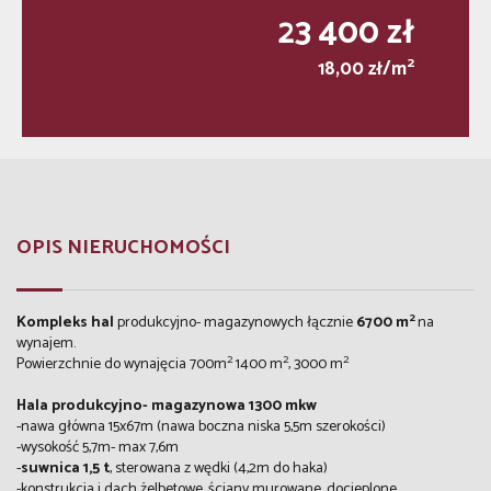
23 400 zł
2
18,00 zł/m
OPIS NIERUCHOMOŚCI
2
Kompleks hal
produkcyjno- magazynowych łącznie
6700 m
na
wynajem.
2
2
2
Powierzchnie do wynajęcia 700m
1400 m
, 3000 m
Hala produkcyjno- magazynowa 1300 mkw
-nawa główna 15x67m (nawa boczna niska 5,5m szerokości)
-wysokość 5,7m- max 7,6m
-
suwnica 1,5 t
, sterowana z wędki (4,2m do haka)
-konstrukcja i dach żelbetowe, ściany murowane, docieplone