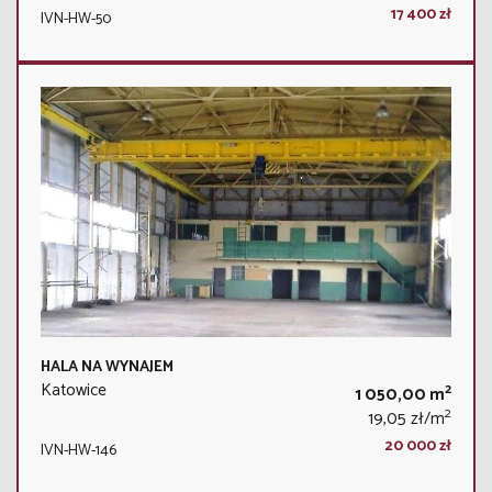
17 400 zł
IVN-HW-50
HALA NA WYNAJEM
Katowice
2
1 050,00 m
2
19,05 zł/m
20 000 zł
IVN-HW-146