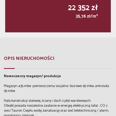
22 352 zł
2
35,76 zł/m
OPIS NIERUCHOMOŚCI
Nowoczesny magazyn/ produkcja
Magazyn 435 mkw pomieszczenia socjalno- biurowe 95 mkw, antresola
95 mkw
Hala konstrukcji stalowej, ściany i dach z płyt warstwowych.
Obiekt posiada niezależne zasilanie w energię elektryczną (siła) , CO z
sieci Tauron Ciepło, wodę, kanalizację oraz sieć teletechniczną / alarm,
monitoring, internet.