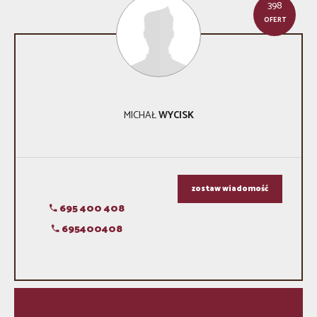
398
OFERT
MICHAŁ
WYCISK
zostaw wiadomość
695 400 408
695400408