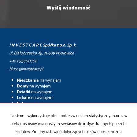
I N V E S T C A R E Spółka z o.o. Sp. k.
ul. Białobrzeska 45, 41-409 Mysłowice
+48 695400408
biuro@investcare.pl
Mieszkania
na wynajem
Domy
na wynajem
Działki
na wynajem
Lokale
na wynajem
Hale
na wynajem
Obiekty
na wynajem
Ta strona wykorzystuje pliki cookies w celach statystycznych oraz w
Mieszkania
na sprzedaż
celu dostosowania naszych serwisów do indywidualnych potrzeb
Domy
na sprzedaż
Działki
na sprzedaż
klientów. Zmiany ustawień dotyczących plików cookie można