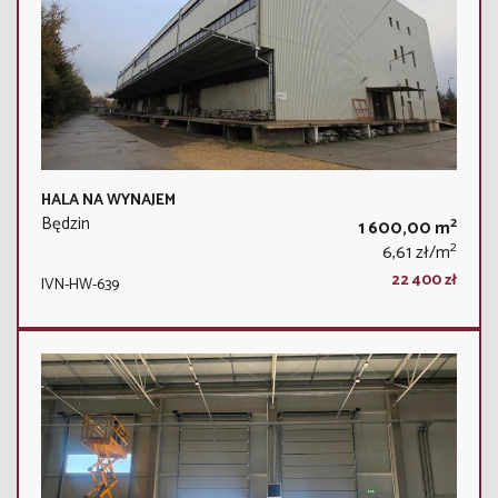
HALA NA WYNAJEM
Będzin
2
1 600,00 m
2
6,61 zł/m
22 400 zł
IVN-HW-639