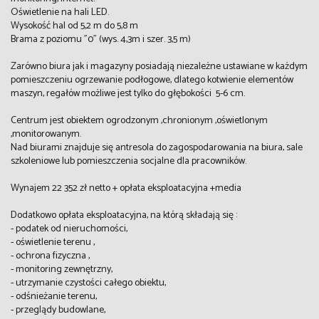
Oświetlenie na hali LED.
Wysokość hal od 5,2 m do 5,8 m
Brama z poziomu "0" (wys. 4,3m i szer. 3,5 m)
Zarówno biura jak i magazyny posiadają niezależne ustawiane w każdym
pomieszczeniu ogrzewanie podłogowe, dlatego kotwienie elementów
maszyn, regałów możliwe jest tylko do głębokości 5-6 cm.
Centrum jest obiektem ogrodzonym ,chronionym ,oświetlonym
,monitorowanym.
Nad biurami znajduje się antresola do zagospodarowania na biura, sale
szkoleniowe lub pomieszczenia socjalne dla pracowników.
Wynajem 22 352 zł netto + opłata eksploatacyjna +media
Dodatkowo opłata eksploatacyjna, na którą składają się :
- podatek od nieruchomości,
- oświetlenie terenu ,
- ochrona fizyczna ,
- monitoring zewnętrzny,
- utrzymanie czystości całego obiektu,
- odśnieżanie terenu,
- przeglądy budowlane,