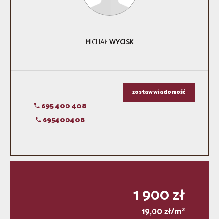
MICHAŁ
WYCISK
zostaw wiadomość
695 400 408
695400408
1 900 zł
2
19,00 zł/m