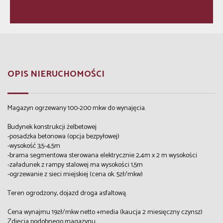
OPIS NIERUCHOMOŚCI
Magazyn ogrzewany 100-200 mkw do wynajęcia.
Budynek konstrukcji żelbetowej
-posadzka betonowa (opcja bezpyłowej)
-wysokość 3,5-4,5m
-brama segmentowa sterowana elektrycznie 2,4m x 2 m wysokości
-załadunek z rampy stalowej ma wysokości 1,5m
-ogrzewanie z sieci miejskiej (cena ok. 5zł/mkw)
Teren ogrodzony, dojazd droga asfaltową.
Cena wynajmu 19zł/mkw netto +media (kaucja 2 miesięczny czynsz)
Zdjęcia podobnego magazynu.