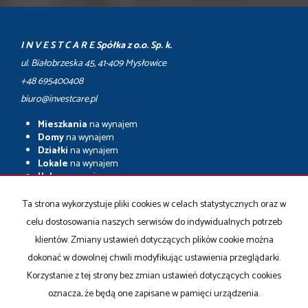
I N V E S T C A R E Spółka z o.o. Sp. k.
ul. Białobrzeska 45, 41-409 Mysłowice
+48 695400408
biuro@investcare.pl
Mieszkania
na wynajem
Domy
na wynajem
Działki
na wynajem
Lokale
na wynajem
Hale
na wynajem
Obiekty
na wynajem
Ta strona wykorzystuje pliki cookies w celach statystycznych oraz w
Mieszkania
na sprzedaż
celu dostosowania naszych serwisów do indywidualnych potrzeb
Domy
na sprzedaż
Działki
na sprzedaż
klientów. Zmiany ustawień dotyczących plików cookie można
Lokale
na sprzedaż
dokonać w dowolnej chwili modyfikując ustawienia przeglądarki.
Hale
na sprzedaż
Korzystanie z tej strony bez zmian ustawień dotyczących cookies
Obiekty
na sprzedaż
oznacza, że będą one zapisane w pamięci urządzenia.