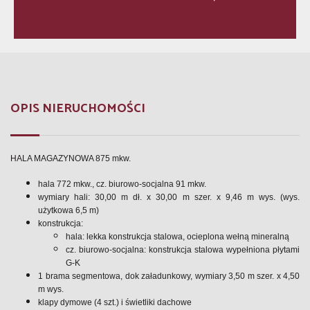
OPIS NIERUCHOMOŚCI
HALA MAGAZYNOWA 875 mkw.
hala 772 mkw., cz. biurowo-socjalna 91 mkw.
wymiary
hali:
30,00 m
dł. x
30,00 m
szer. x
9,46 m
wys. (wys.
użytkowa
6,5 m
)
konstrukcja:
hala: lekka konstrukcja stalowa, ocieplona wełną mineralną
cz. biurowo-socjalna: konstrukcja stalowa wypełniona płytami
G-K
1 brama segmentowa, dok załadunkowy, wymiary
3,50 m
szer. x
4,50
m
wys.
klapy dymowe (4 szt.) i świetliki dachowe