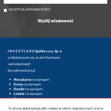
AKCEPTUJĘ WARUNKI RODO
I N V E S T C A R E Spółka z o.o. Sp. k.
ul. Białobrzeska 45, 41-409 Mysłowice
+48 695400408
biuro@investcare.pl
Mieszkania
na wynajem
Domy
na wynajem
Działki
na wynajem
Lokale
na wynajem
Hale
na wynajem
Obiekty
na wynajem
Ta strona wykorzystuje pliki cookies w celach statystycznych oraz w