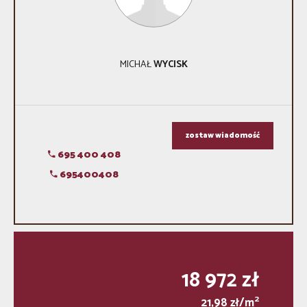
MICHAŁ
WYCISK
zostaw wiadomość
695 400 408
695400408
18 972 zł
2
21,98 zł/m