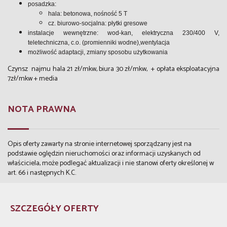
posadzka:
hala: betonowa, nośność 5 T
cz. biurowo-socjalna: płytki gresowe
instalacje wewnętrzne: wod-kan, elektryczna 230/400 V,
teletechniczna, c.o. (promienniki wodne),wentylacja
możliwość adaptacji, zmiany sposobu użytkowania
Czynsz najmu hala 21 zł/mkw, biura 30 zł/mkw, + opłata eksploatacyjna
7zł/mkw + media
NOTA PRAWNA
Opis oferty zawarty na stronie internetowej sporządzany jest na
podstawie oględzin nieruchomości oraz informacji uzyskanych od
właściciela, może podlegać aktualizacji i nie stanowi oferty określonej w
art. 66 i następnych K.C.
SZCZEGÓŁY OFERTY