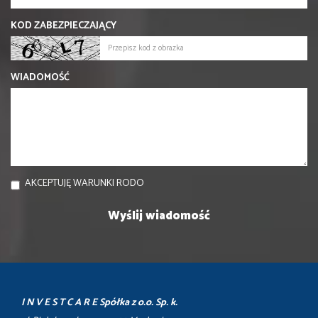
KOD ZABEZPIECZAJĄCY
WIADOMOŚĆ
AKCEPTUJĘ WARUNKI RODO
I N V E S T C A R E Spółka z o.o. Sp. k.