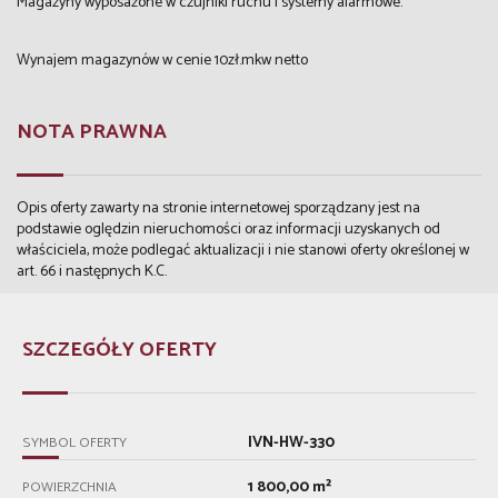
Magazyny wyposażone w czujniki ruchu i systemy alarmowe.
Wynajem magazynów w cenie 10zł.mkw netto
NOTA PRAWNA
Opis oferty zawarty na stronie internetowej sporządzany jest na
podstawie oględzin nieruchomości oraz informacji uzyskanych od
właściciela, może podlegać aktualizacji i nie stanowi oferty określonej w
art. 66 i następnych K.C.
SZCZEGÓŁY OFERTY
IVN-HW-330
SYMBOL OFERTY
1 800,00 m²
POWIERZCHNIA