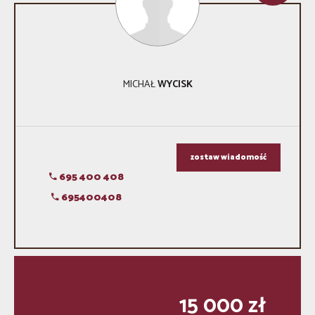
MICHAŁ
WYCISK
zostaw wiadomość
695 400 408
695400408
15 000 zł