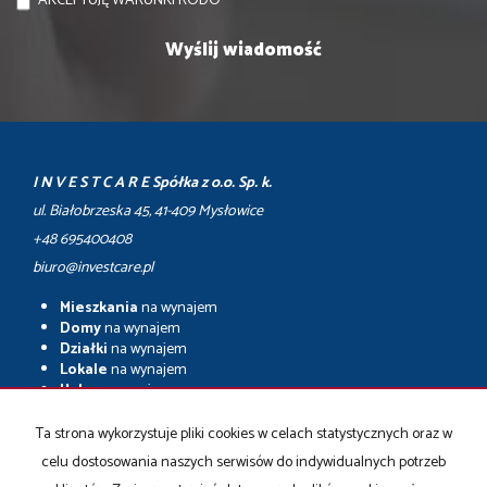
AKCEPTUJĘ WARUNKI RODO
I N V E S T C A R E Spółka z o.o. Sp. k.
ul. Białobrzeska 45, 41-409 Mysłowice
+48 695400408
biuro@investcare.pl
Mieszkania
na wynajem
Domy
na wynajem
Działki
na wynajem
Lokale
na wynajem
Hale
na wynajem
Obiekty
na wynajem
Ta strona wykorzystuje pliki cookies w celach statystycznych oraz w
Mieszkania
na sprzedaż
celu dostosowania naszych serwisów do indywidualnych potrzeb
Domy
na sprzedaż