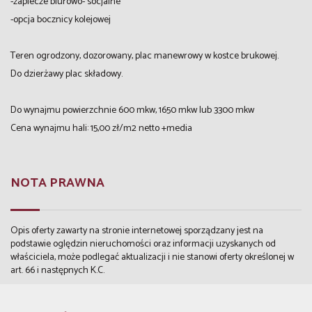
-zaplecze biurowo- socjalne
-opcja bocznicy kolejowej
Teren ogrodzony, dozorowany, plac manewrowy w kostce brukowej.
Do dzierżawy plac składowy.
Do wynajmu powierzchnie 600 mkw, 1650 mkw lub 3300 mkw
Cena wynajmu hali: 15,00 zł/m2 netto +media
NOTA PRAWNA
Opis oferty zawarty na stronie internetowej sporządzany jest na
podstawie oględzin nieruchomości oraz informacji uzyskanych od
właściciela, może podlegać aktualizacji i nie stanowi oferty określonej w
art. 66 i następnych K.C.