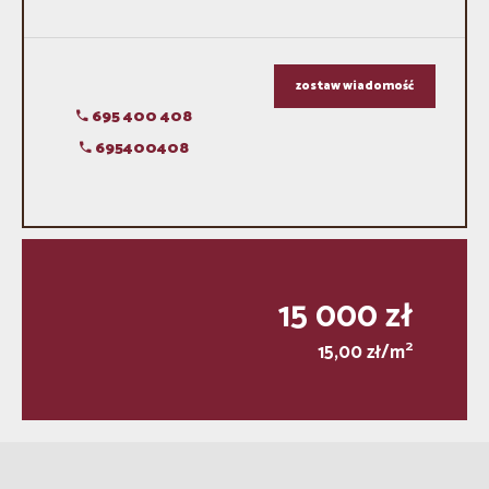
zostaw wiadomość
695 400 408
695400408
15 000 zł
2
15,00 zł/m