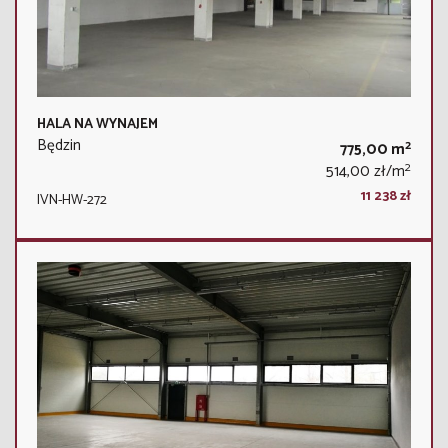
HALA NA WYNAJEM
Będzin
2
775,00 m
2
514,00 zł/m
11 238 zł
IVN-HW-272