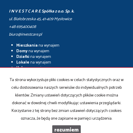
I N V E S T C A R E Spółka z o.o. Sp. k.
ul. Białobrzeska 45, 41-409 Mysłowice
+48 695400408
biuro@investcare.pl
Mieszkania
na wynajem
Domy
na wynajem
Działki
na wynajem
Lokale
na wynajem
Hale
na wynajem
Obiekty
na wynajem
Ta strona wykorzystuje pliki cookies w celach statystycznych oraz w
Mieszkania
na sprzedaż
celu dostosowania naszych serwisów do indywidualnych potrzeb
Domy
na sprzedaż
Działki
na sprzedaż
klientów. Zmiany ustawień dotyczących plików cookie można
Lokale
na sprzedaż
dokonać w dowolnej chwili modyfikując ustawienia przeglądarki.
Hale
na sprzedaż
Korzystanie z tej strony bez zmian ustawień dotyczących cookies
Obiekty
na sprzedaż
oznacza, że będą one zapisane w pamięci urządzenia.
rozumiem