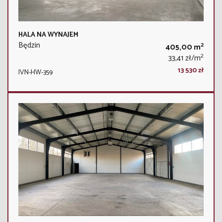
HALA NA WYNAJEM
Będzin
2
405,00 m
2
33,41 zł/m
13 530 zł
IVN-HW-359