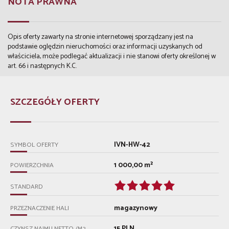
NOTA PRAWNA
Opis oferty zawarty na stronie internetowej sporządzany jest na
podstawie oględzin nieruchomości oraz informacji uzyskanych od
właściciela, może podlegać aktualizacji i nie stanowi oferty określonej w
art. 66 i następnych K.C.
SZCZEGÓŁY OFERTY
IVN-HW-42
SYMBOL OFERTY
1 000,00 m²
POWIERZCHNIA
STANDARD
magazynowy
PRZEZNACZENIE HALI
15 PLN
CZYNSZ NAJMU NETTO /M2