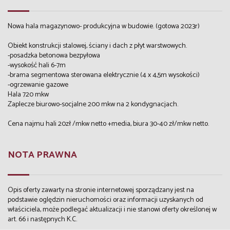
Nowa hala magazynowo- produkcyjna w budowie. (gotowa 2023r)
Obiekt konstrukcji stalowej, ściany i dach z płyt warstwowych.
-posadzka betonowa bezpyłowa
-wysokość hali 6-7m
-brama segmentowa sterowana elektrycznie (4 x 4,5m wysokości)
-ogrzewanie gazowe
Hala 720 mkw
Zaplecze biurowo-socjalne 200 mkw na 2 kondygnacjach.
Cena najmu hali 20zł /mkw netto +media, biura 30-40 zł/mkw netto.
NOTA PRAWNA
Opis oferty zawarty na stronie internetowej sporządzany jest na
podstawie oględzin nieruchomości oraz informacji uzyskanych od
właściciela, może podlegać aktualizacji i nie stanowi oferty określonej w
art. 66 i następnych K.C.