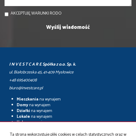
AKCEPTUJĘ WARUNKI RODO
I N V E S T C A R E Spółka z o.o. Sp. k.
ul. Białobrzeska 45, 41-409 Mysłowice
+48 695400408
biuro@investcare.pl
Mieszkania
na wynajem
Domy
na wynajem
Działki
na wynajem
Lokale
na wynajem
Hale
na wynajem
Obiekty
na wynajem
Ta strona wykorzystuje pliki cookies w celach statystycznych oraz w