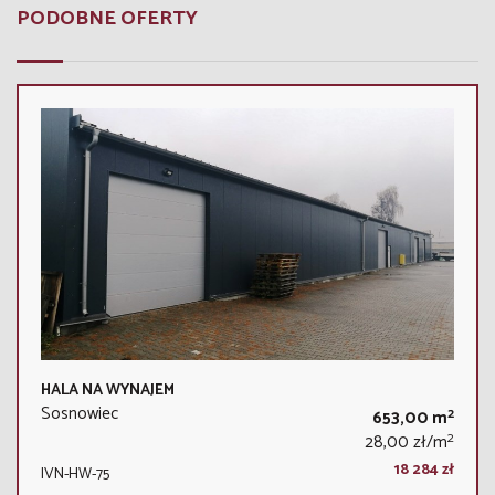
PODOBNE OFERTY
HALA NA WYNAJEM
Sosnowiec
2
653,00 m
2
28,00 zł/m
18 284 zł
IVN-HW-75