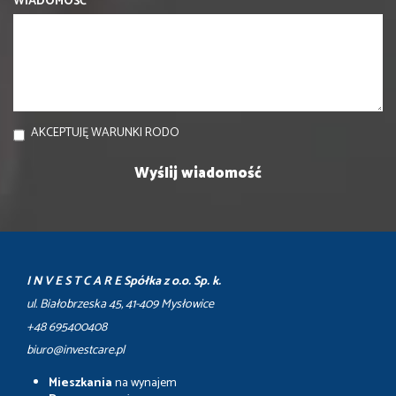
WIADOMOŚĆ
AKCEPTUJĘ WARUNKI RODO
I N V E S T C A R E Spółka z o.o. Sp. k.
ul. Białobrzeska 45, 41-409 Mysłowice
+48 695400408
biuro@investcare.pl
Mieszkania
na wynajem