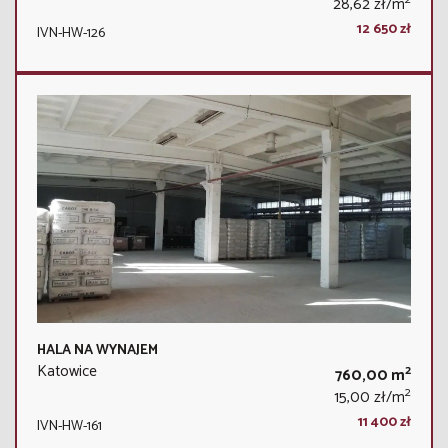
28,62 zł/m
12 650 zł
IVN-HW-126
HALA NA WYNAJEM
Katowice
2
760,00 m
2
15,00 zł/m
11 400 zł
IVN-HW-161