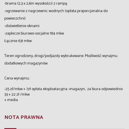
-brama (2,3 x 2,6m wysokości) z rampą
-ogrzewanie z nagrzewnic wodnych (opłata proporcjonalna do
powierzchni)
-doświetlenie oknami
-zaplecze biurowo-socjalne 184 mkw
Łącznie 631 mkw
Teren ogrodzony, drogi/podjazdy wybrukowane. Możliwość wynajmu
dodatkowych magazynów.
Cena wynajmu:
-25 zł/mkw + 7zł opłata eksploatacyjna -magazyn, za biura odpowiednio
33 + 22 zł /mkw
+ media
NOTA PRAWNA