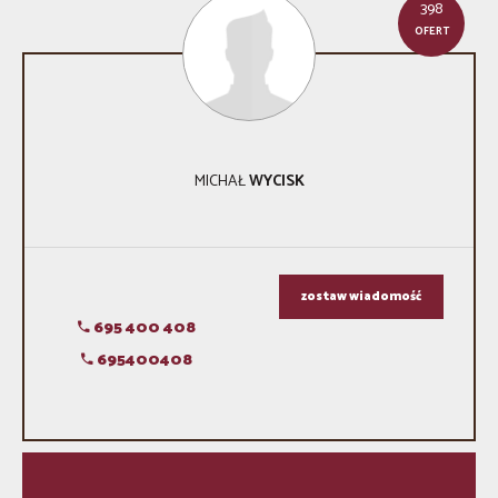
398
OFERT
MICHAŁ
WYCISK
zostaw wiadomość
695 400 408
695400408