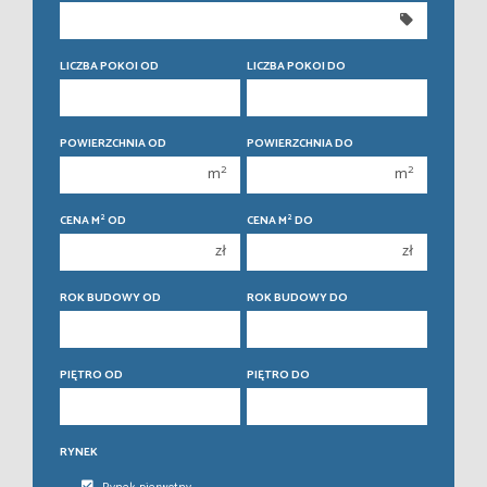
350 000 zł
350 000 zł
400 000 zł
400 000 zł
LICZBA POKOI OD
LICZBA POKOI DO
450 000 zł
450 000 zł
1 pokój
1 pokój
POWIERZCHNIA OD
POWIERZCHNIA DO
2 pokoje
2 pokoje
2
2
m
m
3 pokoje
3 pokoje
2
2
CENA M
OD
CENA M
DO
4 pokoje
4 pokoje
zł
zł
5 pokoi
5 pokoi
6 pokoi
6 pokoi
ROK BUDOWY OD
ROK BUDOWY DO
PIĘTRO OD
PIĘTRO DO
RYNEK